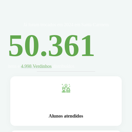
Já foram trocados em 2024 em Santa Carmem
50.361
itens e
4.998 Verdinhos
distribuídos
115
Alunos atendidos