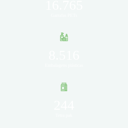
16.765
Garrafas PETs
8.516
Embalagens plásticas
244
Tetra pak