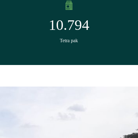
10.794
Tetra pak