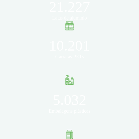
21.227
Latas de alumínio
10.201
Garrafas PETs
5.032
Embalagens plásticas