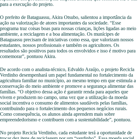
para a execução do projeto.
O prefeito de Bataguassu, Akira Otsubo, salientou a importância da
ação na valorização de atores importantes da sociedade. “Esse
programa traz coisas boas para nossas crianças, lições ligadas ao meio
ambiente, a reciclagem e a boa alimentação. Os munícipes de
Bataguassu precisam de iniciativas como essa, que valorizam nossos
estudantes, nossos profissionais e também os agricultores. Os
resultados são positivos para todos os envolvidos e isso é motivo para
comemorar”, pontuou Akira.
De acordo com o analista-técnico, Edvaldo Araújo, o projeto Recicla
Verdinho desempenhará um papel fundamental no fortalecimento da
agricultura familiar no município, ao mesmo tempo em que estimula a
conservação do meio ambiente e promove a segurança alimentar das
famílias. “O objetivo dessa ação é garantir renda para aqueles que
vivem e produzem no campo, uma vez que a utilização da moeda
social incentiva o consumo de alimentos saudáveis pelas famílias,
contribuindo para o fortalecimento dos pequenos negócios rurais.
Como consequência, os alunos ainda aprendem mais sobre
empreendedorismo e contribuem com a sustentabilidade”, pontuou.
No projeto Recicla Verdinho, cada estudante terá a oportunidade de
trocar dez itens de reciclagem por um “verdinho”. Essa moeda social