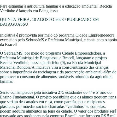
Para estimular a agricultura familiar e a educação ambiental, Recicla
Verdinho é lançado em Bataguassu
QUINTA-FEIRA, 10 AGOSTO 2023 / PUBLICADO EM
BATAGUASSU
Iniciativa é promovida por meio do programa Cidade Empreendedora,
executado pelo Sebrae/MS e Prefeitura Municipal, e conta com o apoio
da Bracell
O Sebrae/MS, por meio do programa Cidade Empreendedora, a
Prefeitura Municipal de Bataguassu e Bracell, lançaram o projeto
Recicla Verdinho, nessa quarta-feira (9), na Escola Municipal
Marechal Rondon. A iniciativa visa a conscientização das crianças
sobre a importância da reciclagem e da preservação ambiental, além de
promover o consumo de alimentos saudáveis oriundos da agricultura
familiar.
Serão contemplados pela iniciativa 275 estudantes do 4º e 5º ano do
Ensino Fundamental. O projeto possibilita que os alunos troquem itens
que seriam descartados em casa, como garrafas pet e recipientes
plásticos, por moedas sociais chamadas “verdinhos” e, com elas,
podem adquirir alimentos na feira da cidade. O valor dos produtos será
repassado aos produtores pela empresa Bracell, que forneceu R$ 5 mil