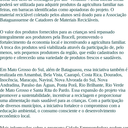
poderá ser utilizada para adquirir produtos da agricultura familiar nas
feiras, em barracas identificadas como apoiadoras do projeto. O
material reciclável coletado pelos alunos será doado para a Associação
Bataguassuense de Catadores de Materiais Recicláveis.
O valor dos produtos fornecidos para as crianças será repassado
integralmente aos produtores pela Bracell, promovendo o
fortalecimento da economia local e incentivando a agricultura familiar.
A troca dos produtos será viabilizada através da participação de, pelo
menos, seis pequenos produtores da região, que estão cadastrados no
projeto e oferecerão uma variedade de produtos frescos e saudáveis.
Em Mato Grosso do Sul, além de Bataguassu, essa iniciativa também é
realizada em Amambai, Bela Vista, Caarapó, Costa Rica, Dourados,
Inocência, Maracaju, Naviraí, Nova Alvorada do Sul, Nova
Andradina, Paraíso das Águas, Ponta Porã, Rio Brilhante, Rio Verde
de Mato Grosso e Santa Rita do Pardo. Essa expansão do projeto visa
promover a sustentabilidade, incentivar a reciclagem e proporcionar
uma alimentação mais saudável para as crianças. Com a participação
de diversos municípios, a iniciativa fortalece o compromisso com a
educação ambiental, o consumo consciente e o desenvolvimento
econômico local.
Mais informações sobre o programa Cidade Empreendedora podem ser