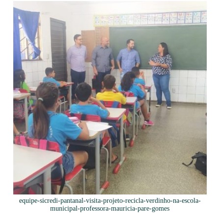
equipe-sicredi-pantanal-visita-projeto-recicla-verdinho-na-escola-
municipal-professora-mauricia-pare-gomes