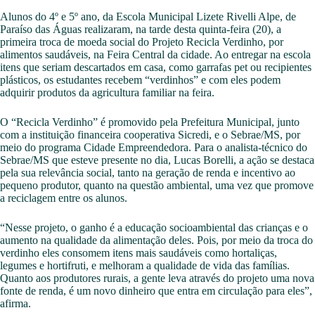
Alunos do 4º e 5º ano, da Escola Municipal Lizete Rivelli Alpe, de
Paraíso das Águas realizaram, na tarde desta quinta-feira (20), a
primeira troca de moeda social do Projeto Recicla Verdinho, por
alimentos saudáveis, na Feira Central da cidade. Ao entregar na escola
itens que seriam descartados em casa, como garrafas pet ou recipientes
plásticos, os estudantes recebem “verdinhos” e com eles podem
adquirir produtos da agricultura familiar na feira.
O “Recicla Verdinho” é promovido pela Prefeitura Municipal, junto
com a instituição financeira cooperativa Sicredi, e o Sebrae/MS, por
meio do programa Cidade Empreendedora. Para o analista-técnico do
Sebrae/MS que esteve presente no dia, Lucas Borelli, a ação se destaca
pela sua relevância social, tanto na geração de renda e incentivo ao
pequeno produtor, quanto na questão ambiental, uma vez que promove
a reciclagem entre os alunos.
“Nesse projeto, o ganho é a educação socioambiental das crianças e o
aumento na qualidade da alimentação deles. Pois, por meio da troca do
verdinho eles consomem itens mais saudáveis como hortaliças,
legumes e hortifruti, e melhoram a qualidade de vida das famílias.
Quanto aos produtores rurais, a gente leva através do projeto uma nova
fonte de renda, é um novo dinheiro que entra em circulação para eles”,
afirma.