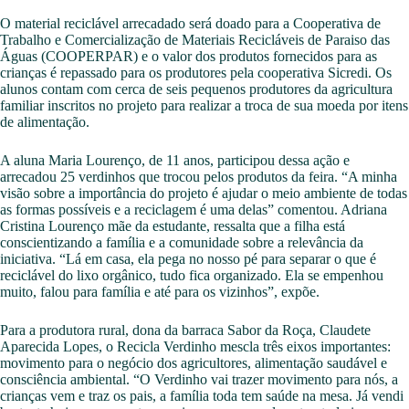
O material reciclável arrecadado será doado para a Cooperativa de
Trabalho e Comercialização de Materiais Recicláveis de Paraiso das
Águas (COOPERPAR) e o valor dos produtos fornecidos para as
crianças é repassado para os produtores pela cooperativa Sicredi. Os
alunos contam com cerca de seis pequenos produtores da agricultura
familiar inscritos no projeto para realizar a troca de sua moeda por itens
de alimentação.
A aluna Maria Lourenço, de 11 anos, participou dessa ação e
arrecadou 25 verdinhos que trocou pelos produtos da feira. “A minha
visão sobre a importância do projeto é ajudar o meio ambiente de todas
as formas possíveis e a reciclagem é uma delas” comentou. Adriana
Cristina Lourenço mãe da estudante, ressalta que a filha está
conscientizando a família e a comunidade sobre a relevância da
iniciativa. “Lá em casa, ela pega no nosso pé para separar o que é
reciclável do lixo orgânico, tudo fica organizado. Ela se empenhou
muito, falou para família e até para os vizinhos”, expõe.
Para a produtora rural, dona da barraca Sabor da Roça, Claudete
Aparecida Lopes, o Recicla Verdinho mescla três eixos importantes:
movimento para o negócio dos agricultores, alimentação saudável e
consciência ambiental. “O Verdinho vai trazer movimento para nós, a
crianças vem e traz os pais, a família toda tem saúde na mesa. Já vendi