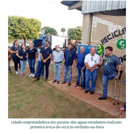
cidade-empreendedora-em-paraiso-das-aguas-estudantes-realizam-
primeira-troca-do-recicla-verdinho-na-feira