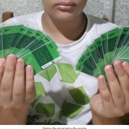
fotos-de-guaranta-do-norte