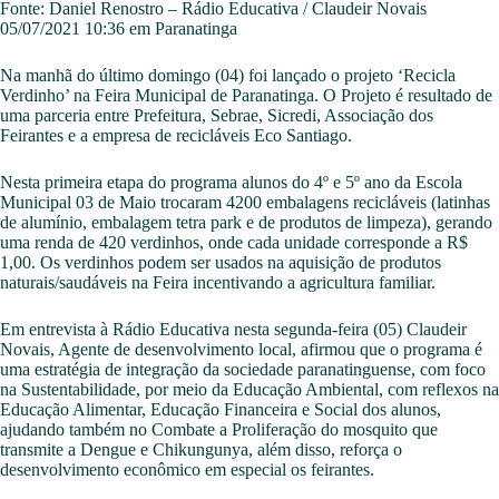
Fonte: Daniel Renostro – Rádio Educativa / Claudeir Novais
05/07/2021 10:36 em Paranatinga
Na manhã do último domingo (04) foi lançado o projeto ‘Recicla
Verdinho’ na Feira Municipal de Paranatinga. O Projeto é resultado de
uma parceria entre Prefeitura, Sebrae, Sicredi, Associação dos
Feirantes e a empresa de recicláveis Eco Santiago.
Nesta primeira etapa do programa alunos do 4º e 5º ano da Escola
Municipal 03 de Maio trocaram 4200 embalagens recicláveis (latinhas
de alumínio, embalagem tetra park e de produtos de limpeza), gerando
uma renda de 420 verdinhos, onde cada unidade corresponde a R$
1,00. Os verdinhos podem ser usados na aquisição de produtos
naturais/saudáveis na Feira incentivando a agricultura familiar.
Em entrevista à Rádio Educativa nesta segunda-feira (05) Claudeir
Novais, Agente de desenvolvimento local, afirmou que o programa é
uma estratégia de integração da sociedade paranatinguense, com foco
na Sustentabilidade, por meio da Educação Ambiental, com reflexos na
Educação Alimentar, Educação Financeira e Social dos alunos,
ajudando também no Combate a Proliferação do mosquito que
transmite a Dengue e Chikungunya, além disso, reforça o
desenvolvimento econômico em especial os feirantes.