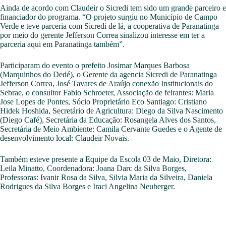
Ainda de acordo com Claudeir o Sicredi tem sido um grande parceiro e
financiador do programa. “O projeto surgiu no Município de Campo
Verde e teve parceria com Sicredi de lá, a cooperativa de Paranatinga
por meio do gerente Jefferson Correa sinalizou interesse em ter a
parceria aqui em Paranatinga também”.
Participaram do evento o prefeito Josimar Marques Barbosa
(Marquinhos do Dedé), o Gerente da agencia Sicredi de Paranatinga
Jefferson Correa, José Tavares de Araújo conexão Institucionais do
Sebrae, o consultor Fabio Schroeter, Associação de feirantes: Maria
Jose Lopes de Pontes, Sócio Proprietário Eco Santiago: Cristiano
Hidek Hoshida, Secretário de Agricultura: Diego da Silva Nascimento
(Diego Café), Secretária da Educação: Rosangela Alves dos Santos,
Secretária de Meio Ambiente: Camila Cervante Guedes e o Agente de
desenvolvimento local: Claudeir Novais.
Também esteve presente a Equipe da Escola 03 de Maio, Diretora:
Leila Minatto, Coordenadora: Joana Darc da Silva Borges,
Professoras: Ivanir Rosa da Silva, Silvia Maria da Silveira, Daniela
Rodrigues da Silva Borges e Iraci Angelina Neuberger.