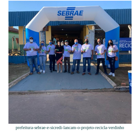
prefeitura-sebrae-e-sicredi-lancam-o-projeto-recicla-verdinho